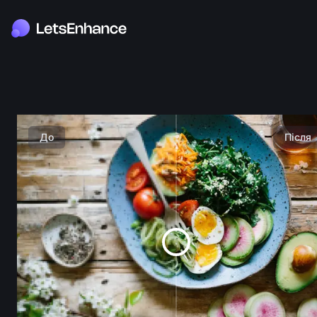
До
Після